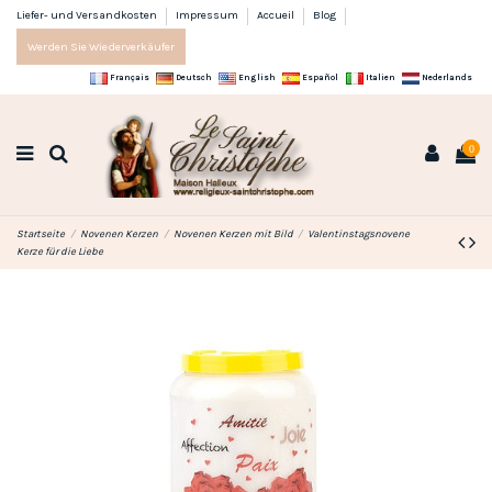
Liefer- und Versandkosten
Impressum
Accueil
Blog
Werden Sie Wiederverkäufer
Français
Deutsch
English
Español
Italien
Nederlands
0
Startseite
Novenen Kerzen
Novenen Kerzen mit Bild
Valentinstagsnovene
Kerze für die Liebe