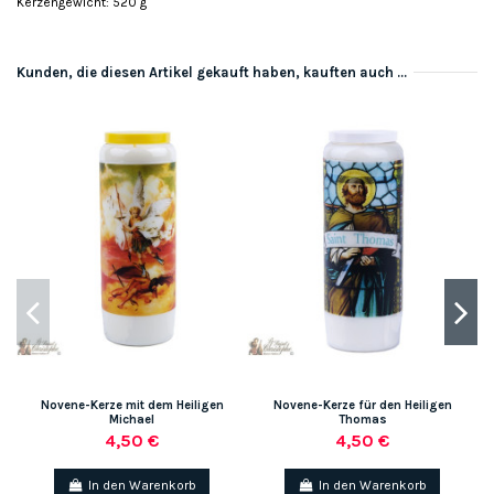
Kerzengewicht: 520 g
Kunden, die diesen Artikel gekauft haben, kauften auch ...
Novene-Kerze mit dem Heiligen
Novene-Kerze für den Heiligen
W
Michael
Thomas
4,50 €
4,50 €
In den Warenkorb
In den Warenkorb