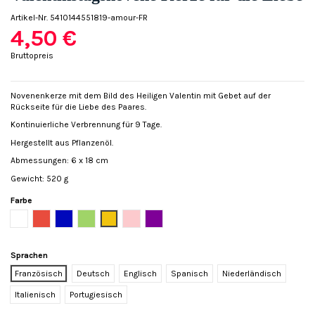
Artikel-Nr.
5410144551819-amour-FR
4,50 €
Bruttopreis
Novenenkerze mit dem Bild des Heiligen Valentin mit Gebet auf der
Rückseite für die Liebe des Paares.
Kontinuierliche Verbrennung für 9 Tage.
Hergestellt aus Pflanzenöl.
Abmessungen: 6 x 18 cm
Gewicht: 520 g
Farbe
Weiß
Rot
Blau
Grün
Gelb
Rose
Violett
Sprachen
Französisch
Deutsch
Englisch
Spanisch
Niederländisch
Italienisch
Portugiesisch