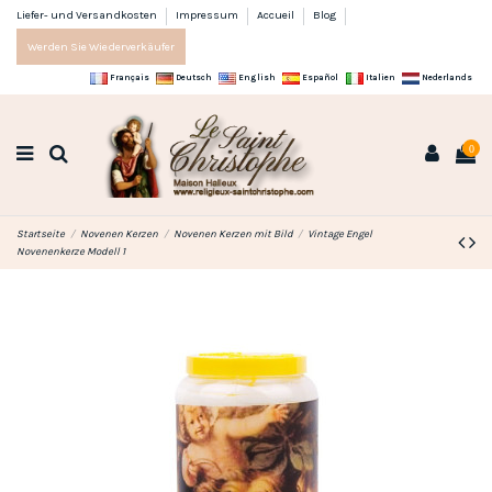
Liefer- und Versandkosten
Impressum
Accueil
Blog
Werden Sie Wiederverkäufer
Français
Deutsch
English
Español
Italien
Nederlands
0
Startseite
Novenen Kerzen
Novenen Kerzen mit Bild
Vintage Engel
Novenenkerze Modell 1