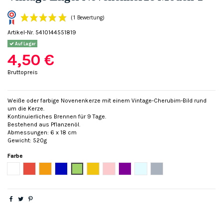
Artikel-Nr.
5410144551819
Auf Lager
4,50 €
Bruttopreis
(1 Bewertung)
Weiße oder farbige Novenenkerze mit einem Vintage-Cherubim-Bild rund
um die Kerze.
Kontinuierliches Brennen für 9 Tage.
Bestehend aus Pflanzenöl.
Abmessungen: 6 x 18 cm
Gewicht: 520g
Farbe
Weiß
Rot
Orange
Blau
Grün
Gelb
Rose
Violett
Hellblau
Grau