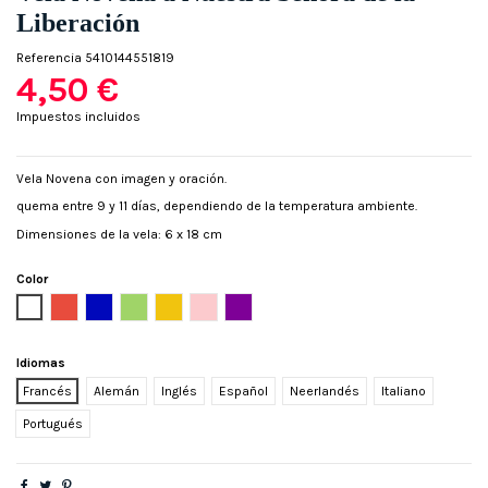
Liberación
Referencia
5410144551819
4,50 €
Impuestos incluidos
Vela Novena con imagen y oración.
quema entre 9 y 11 días, dependiendo de la temperatura ambiente.
Dimensiones de la vela: 6 x 18 cm
Color
Blanco
Rojo
Azul
Verde
Amarillo
Rosa
Púrpura
Idiomas
Francés
Alemán
Inglés
Español
Neerlandés
Italiano
Portugués