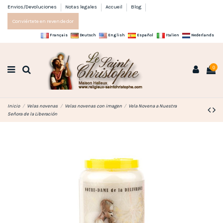
Envios/Devoluciones
Notas legales
Accueil
Blog
Conviértete en revendedor
Français
Deutsch
English
Español
Italien
Nederlands
0
Inicio
Velas novenas
Velas novenas con imagen
Vela Novena a Nuestra
Señora de la Liberación