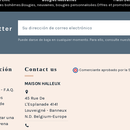
res bohèmes.
Bougies, neuvaines, bougies personnalisées.
Offres et promotio
tter
Puede darse de baja en cualquier momento. Para ello, consulte nuestr
ción
Contact us
Comerciante aprobado por la 
MAISON HALLEUX
- F.A.Q.
es
45 Rue De
 de
L'Esplanade 4141
Louveigné - Banneux
N.D. Belgium-Europe
zar una
vena