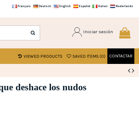
Français
Deutsch
English
Español
Italien
Nederlands
Iniciar sesión
CONTACTAR
VIEWED PRODUCTS
SAVED ITEMS (
0
)
que deshace los nudos
s)