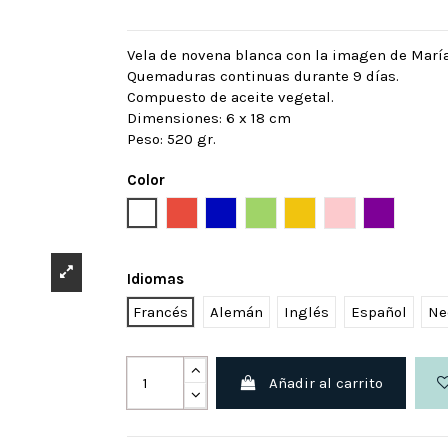
Vela de novena blanca con la imagen de María
Quemaduras continuas durante 9 días.
Compuesto de aceite vegetal.
Dimensiones: 6 x 18 cm
Peso: 520 gr.
Color
Blanco
Rojo
Azul
Verde
Amarillo
Rosa
Púrpura
Idiomas
Francés
Alemán
Inglés
Español
Ne
Añadir al carrito