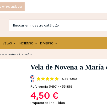
e en revendedor
VELAS
INCIENSO
DIVERSO
a que deshace los nudos
Vela de Novena a María 
Referencia
5410144551819
4,50 €
(12 opinione
Impuestos incluidos