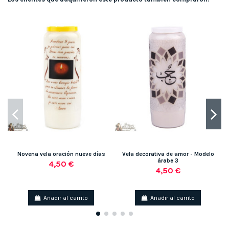
Novena vela oración nueve días
Vela decorativa de amor - Modelo
árabe 3
d
4,50 €
4,50 €
Añadir al carrito
Añadir al carrito