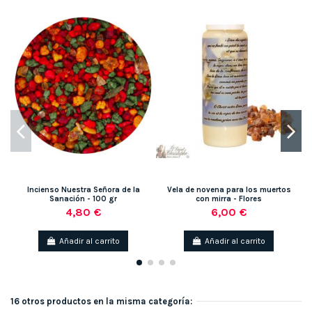
Incienso Nuestra Señora de la
Vela de novena para los muertos
A
Sanación - 100 gr
con mirra - Flores
4,80 €
6,00 €
Añadir al carrito
Añadir al carrito
16 otros productos en la misma categoría: