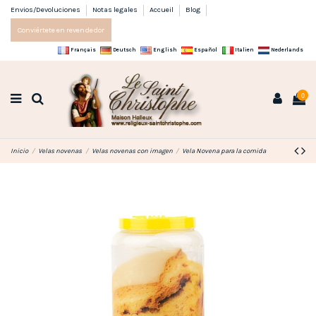
Envios/Devoluciones
Notas legales
Accueil
Blog
Conviértete en revendedor
Français
Deutsch
English
Español
Italien
Nederlands
0
Inicio
Velas novenas
Velas novenas con imagen
Vela Novena para la comida