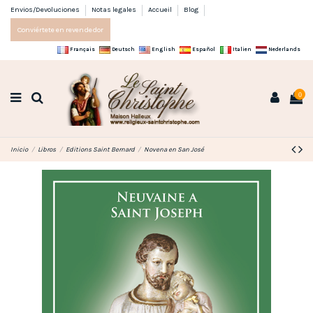
Envios/Devoluciones
Notas legales
Accueil
Blog
Conviértete en revendedor
Français
Deutsch
English
Español
Italien
Nederlands
0
Inicio
Libros
Editions Saint Bernard
Novena en San José