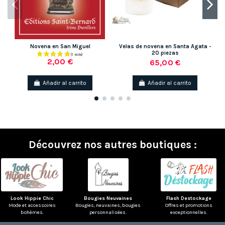
Novena en San Miguel
Velas de novena en Santa Agata -
20 piezas
2,00 €
65,00 €
Añadir al carrito
Añadir al carrito
Découvrez nos autres boutiques :
Look Hippie Chic
Bougies Neuvaines
Flash Destockage
Mode et accessoires
Bougies, neuvaines, bougies
Offres et promotions
bohèmes.
personnalisées.
exceptionnelles.