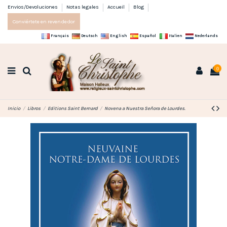
Envios/Devoluciones
Notas legales
Accueil
Blog
Conviértete en revendedor
Français
Deutsch
English
Español
Italien
Nederlands
0
Inicio
Libros
Editions Saint Bernard
Novena a Nuestra Señora de Lourdes.