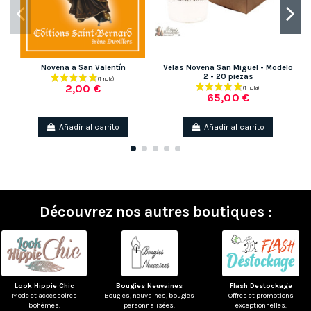
Novena a San Valentín
Velas Novena San Miguel - Modelo
2 - 20 piezas
2,00 €
65,00 €
Añadir al carrito
Añadir al carrito
Découvrez nos autres boutiques :
Look Hippie Chic
Bougies Neuvaines
Flash Destockage
Mode et accessoires
Bougies, neuvaines, bougies
Offres et promotions
bohèmes.
personnalisées.
exceptionnelles.