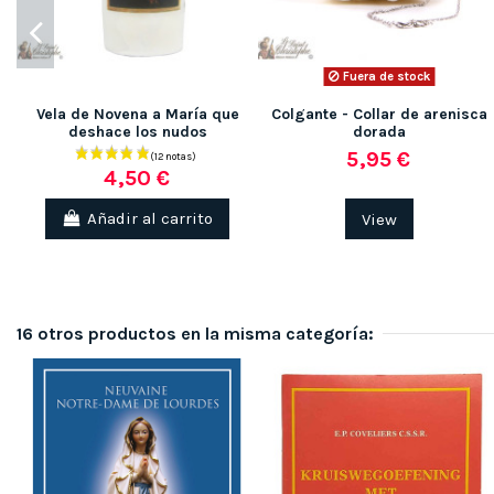
Fuera de stock
Vela de Novena a María que
Colgante - Collar de arenisca
deshace los nudos
dorada
5,95 €
4,50 €
Añadir al carrito
View
16 otros productos en la misma categoría: