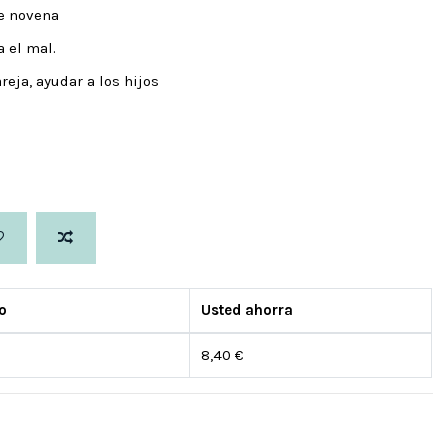
de novena
a el mal.
areja, ayudar a los hijos
o
Usted ahorra
8,40 €