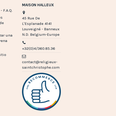
MAISON HALLEUX
- F.A.Q.
es
45 Rue De
 de
L'Esplanade 4141
Louveigné - Banneux
N.D. Belgium-Europe
zar una
vena
+32(0)4/360.85.36
itio
contact@religieux-
saintchristophe.com