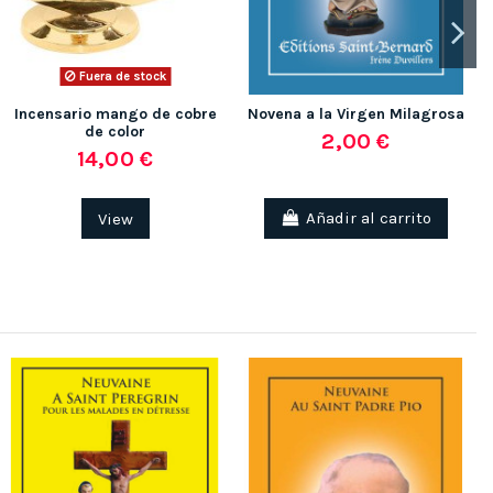
Fuera de stock
Incensario mango de cobre
Novena a la Virgen Milagrosa
de color
2,00 €
14,00 €
View
Añadir al carrito