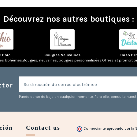
Découvrez nos autres boutiques :
e Chic
Bougies Neuvaines
Flash De
res bohèmes.
Bougies, neuvaines, bougies personnalisées.
Offres et promotio
tter
Puede darse de baja en cualquier momento. Para ello, consulte nuestr
ción
Contact us
Comerciante aprobado por la 