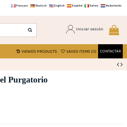
Français
Deutsch
English
Español
Italien
Nederlands
Iniciar sesión
CONTACTAR
VIEWED PRODUCTS
SAVED ITEMS (
0
)
el Purgatorio