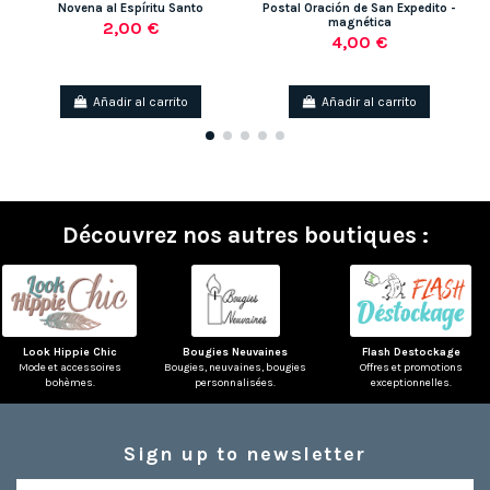
Novena al Espíritu Santo
Postal Oración de San Expedito -
magnética
2,00 €
4,00 €
Añadir al carrito
Añadir al carrito
Découvrez nos autres boutiques :
Look Hippie Chic
Bougies Neuvaines
Flash Destockage
Mode et accessoires
Bougies, neuvaines, bougies
Offres et promotions
bohèmes.
personnalisées.
exceptionnelles.
Sign up to newsletter