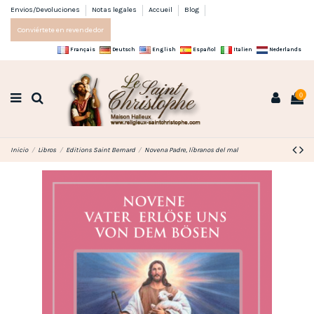
Envios/Devoluciones
Notas legales
Accueil
Blog
Conviértete en revendedor
Français
Deutsch
English
Español
Italien
Nederlands
0
Inicio
Libros
Editions Saint Bernard
Novena Padre, líbranos del mal