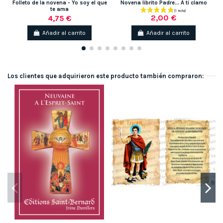
Folleto de la novena - Yo soy el que
Novena librito Padre... A ti clamo
te ama
2,00 €
4,75 €
Añadir al carrito
Añadir al carrito
Los clientes que adquirieron este producto también compraron:
-