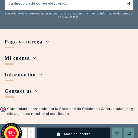
Puede darse de baja en cualquier momento. Para ello, consulte nuestra información de contacto
en el aviso legal.
Pago y entrega
Mi cuenta
Información
Contact us
Comerciante aprobado por la Sociedad de Opiniones Contrastadas,
haga
clic aquí para mostrar el certificado
.
Copyright © 2018 - 2023 Maison Halleux. Developed with
by
Open Presta
9.5
/10
Añadir al carrito
728 avis