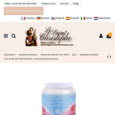
Liefer- und Versandkosten
Impressum
Accueil
Blog
Werden Sie Wiederverkäufer
Français
Deutsch
English
Español
Italien
Nederlands
0
Startseite
Novenen Kerzen
Novenen Kerzen mit Bild
Zen
Dekorative Kerze
mit Zitat auf Französisch - orientalische Laterne