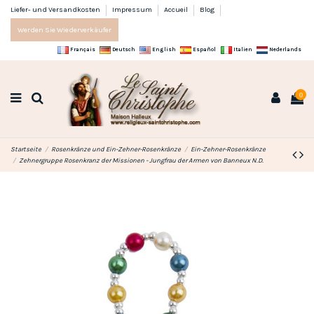
Liefer- und Versandkosten
Impressum
Accueil
Blog
Werden Sie Wiederverkäufer
Français
Deutsch
English
Español
Italien
Nederlands
0
Startseite
Rosenkränze und Ein-Zehner-Rosenkränze
Ein-Zehner-Rosenkränze
Zehnergruppe Rosenkranz der Missionen - Jungfrau der Armen von Banneux N.D.