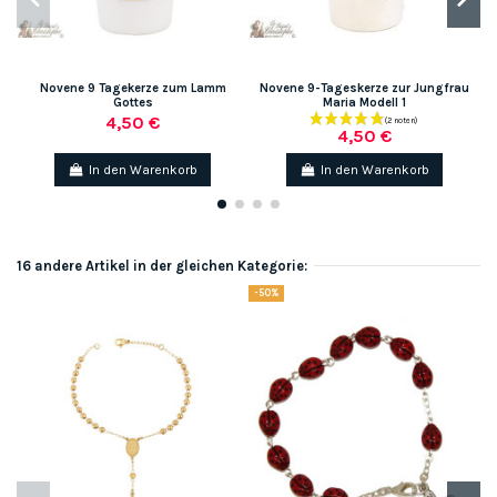
Novene 9 Tagekerze zum Lamm
Novene 9-Tageskerze zur Jungfrau
Gottes
Maria Modell 1
4,50 €
4,50 €
In den Warenkorb
In den Warenkorb
16 andere Artikel in der gleichen Kategorie:
-50%
-