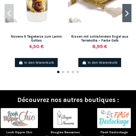
Novene 9 Tagekerze zum Lamm
Kissen mit schlafendem Engel aus
Gottes
Terrakotta – Farbe Gelb
4,50 €
8,99 €
In den Warenkorb
In den Warenkorb
Découvrez nos autres boutiques :
Look Hippie Chic
Bougies Neuvaines
Flash Destockage