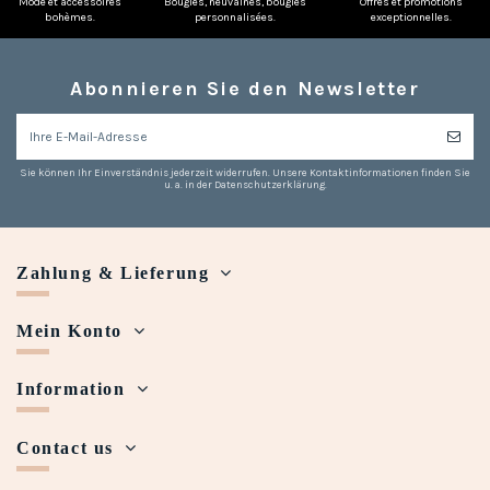
Mode et accessoires
Bougies, neuvaines, bougies
Offres et promotions
bohèmes.
personnalisées.
exceptionnelles.
Abonnieren Sie den Newsletter
Sie können Ihr Einverständnis jederzeit widerrufen. Unsere Kontaktinformationen finden Sie
u. a. in der Datenschutzerklärung.
Zahlung & Lieferung
Mein Konto
Information
Contact us