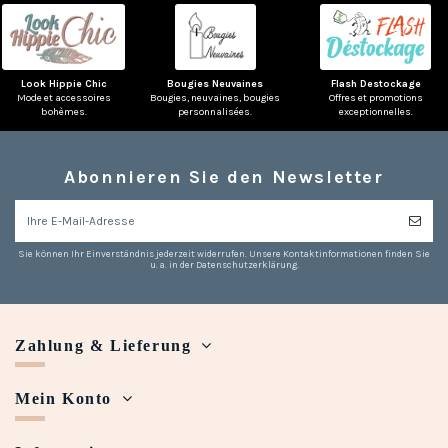
Look Hippie Chic
Bougies Neuvaines
Flash Destockage
Mode et accessoires
Bougies, neuvaines, bougies
Offres et promotions
bohèmes.
personnalisées.
exceptionnelles.
Abonnieren Sie den Newsletter
Sie können Ihr Einverständnis jederzeit widerrufen. Unsere Kontaktinformationen finden Sie
u. a. in der Datenschutzerklärung.
Zahlung & Lieferung
Mein Konto