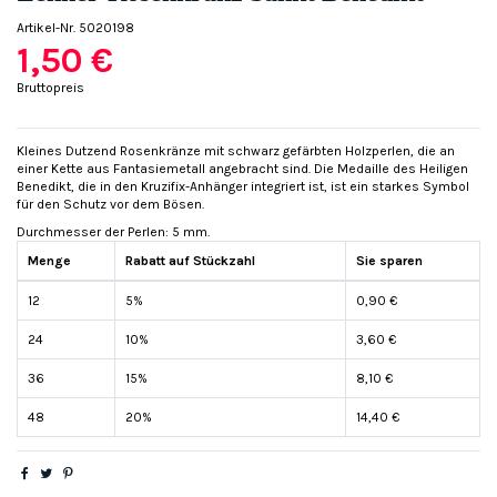
Artikel-Nr.
5020198
1,50 €
Bruttopreis
Kleines Dutzend Rosenkränze mit schwarz gefärbten Holzperlen, die an
einer Kette aus Fantasiemetall angebracht sind. Die Medaille des Heiligen
Benedikt, die in den Kruzifix-Anhänger integriert ist, ist ein starkes Symbol
für den Schutz vor dem Bösen.
Durchmesser der Perlen: 5 mm.
Menge
Rabatt auf Stückzahl
Sie sparen
12
5%
0,90 €
24
10%
3,60 €
36
15%
8,10 €
48
20%
14,40 €