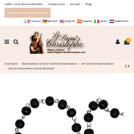
Liefer- und Versandkosten
Impressum
Accueil
Blog
Werden Sie Wiederverkäufer
Français
Deutsch
English
Español
Italien
Nederlands
0
Startseite
Rosenkränze und Ein-Zehner-Rosenkränze
Ein-Zehner-Rosenkränze
Zehner-Rosenkranz Sankt Benedikt