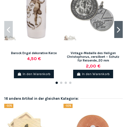
Barock Engel dekorative Kerze
Vintage-Medaille des Heiligen
Christophorus, versilbert – Schutz
4,50 €
für Reisende, 20 mm
2,00 €
In den Warenkorb
In den Warenkorb
16 andere Artikel in der gleichen Kategorie:
-50%
-50%
-