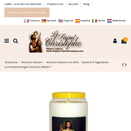
Liefer- und Versandkosten
Impressum
Accueil
Blog
Werden Sie Wiederverkäufer
Français
Deutsch
English
Español
Italien
Nederlands
0
Startseite
Novenen Kerzen
Novenen Kerzen mit Bild
Novene 9-Tageskerze
zum barmherzigen Christus Modell 1