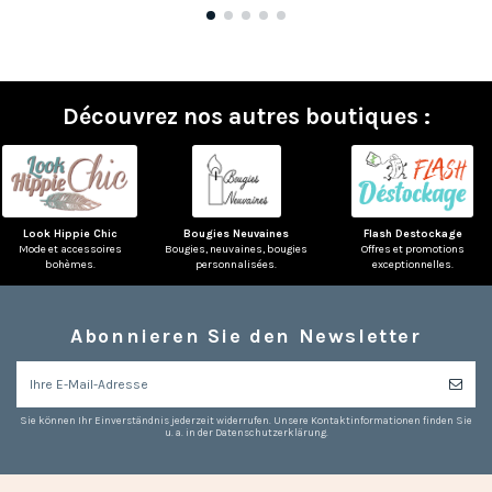
Découvrez nos autres boutiques :
Look Hippie Chic
Bougies Neuvaines
Flash Destockage
Mode et accessoires
Bougies, neuvaines, bougies
Offres et promotions
bohèmes.
personnalisées.
exceptionnelles.
Abonnieren Sie den Newsletter
Sie können Ihr Einverständnis jederzeit widerrufen. Unsere Kontaktinformationen finden Sie
(2 noten)
u. a. in der Datenschutzerklärung.