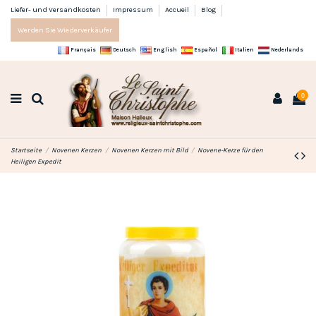
Liefer- und Versandkosten
Impressum
Accueil
Blog
Werden Sie Wiederverkäufer
Français
Deutsch
English
Español
Italien
Nederlands
0
Startseite
Novenen Kerzen
Novenen Kerzen mit Bild
Novene-Kerze für den
Heiligen Expedit