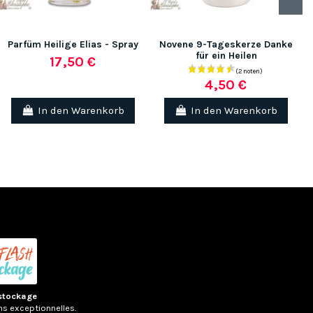
Parfüm Heilige Elias - Spray
Novene 9-Tageskerze Danke
für ein Heilen
17,50 €
4,50 €
In den Warenkorb
In den Warenkorb
(4 no
stockage
ns exceptionnelles.