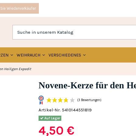
Sie Wiederverkäufer
RZEN
WEIHRAUCH
VERSCHIEDENES
en Heiligen Expedit
Novene-Kerze für den He
Artikel-Nr.
5410144551819
(3 Bewertun
Auf Lager
4,50 €