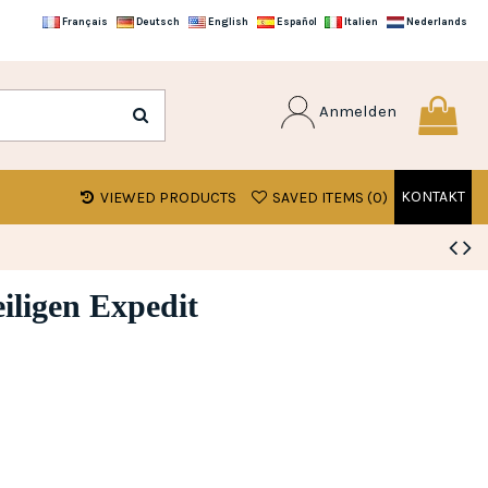
Français
Deutsch
English
Español
Italien
Nederlands
Anmelden
KONTAKT
VIEWED PRODUCTS
SAVED ITEMS (
0
)
iligen Expedit
gen)