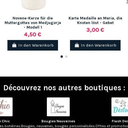
Novene-Kerze für die
Karte Medaille an Maria, die
Muttergottes von Medjugorje
Knoten löst - Gebet
- Modell 1
3,00 €
4,50 €
In den Warenkorb
In den Warenkorb
Découvrez nos autres boutiques :
e Chic
Bougies Neuvaines
Flash De
res bohèmes.
Bougies, neuvaines, bougies personnalisées.
Offres et promotio