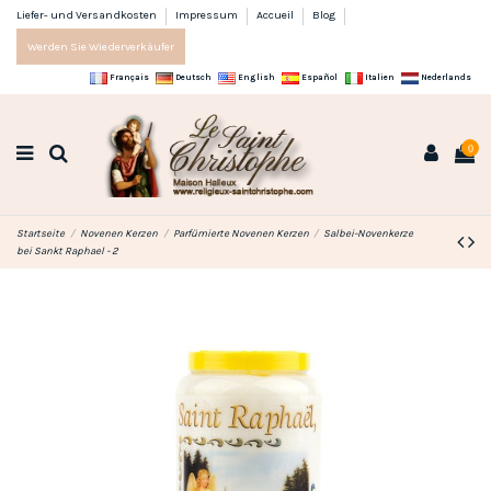
Liefer- und Versandkosten
Impressum
Accueil
Blog
Werden Sie Wiederverkäufer
Français
Deutsch
English
Español
Italien
Nederlands
0
Startseite
Novenen Kerzen
Parfümierte Novenen Kerzen
Salbei-Novenkerze
bei Sankt Raphael - 2