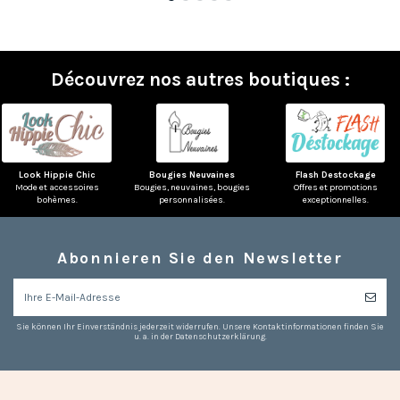
Découvrez nos autres boutiques :
Look Hippie Chic
Bougies Neuvaines
Flash Destockage
Mode et accessoires
Bougies, neuvaines, bougies
Offres et promotions
bohèmes.
personnalisées.
exceptionnelles.
Abonnieren Sie den Newsletter
(4 noten)
Sie können Ihr Einverständnis jederzeit widerrufen. Unsere Kontaktinformationen finden Sie
u. a. in der Datenschutzerklärung.