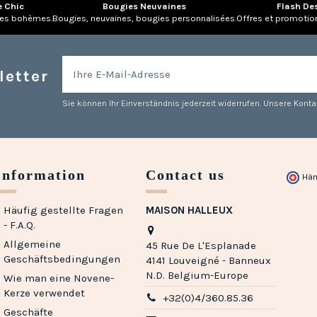
e Chic
Bougies Neuvaines
Flash De
res bohèmes.
Bougies, neuvaines, bougies personnalisées.
Offres et promotio
letter
Sie können Ihr Einverständnis jederzeit widerrufen. Unsere Kontak
Information
Contact us
Hän
Häufig gestellte Fragen
MAISON HALLEUX
- F.A.Q.
Allgemeine
45 Rue De L'Esplanade
Geschäftsbedingungen
4141 Louveigné - Banneux
N.D. Belgium-Europe
Wie man eine Novene-
Kerze verwendet
+32(0)4/360.85.36
Geschäfte