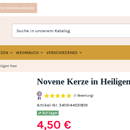
Sie Wiederverkäufer
RZEN
WEIHRAUCH
VERSCHIEDENES
iligen Yves
Novene Kerze in Heilige
Artikel-Nr.
5410144551819
(1 Bewertun
Auf Lager
4,50 €