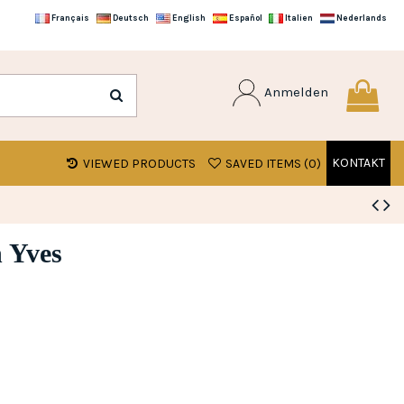
Français
Deutsch
English
Español
Italien
Nederlands
Anmelden
KONTAKT
VIEWED PRODUCTS
SAVED ITEMS (
0
)
n Yves
g)