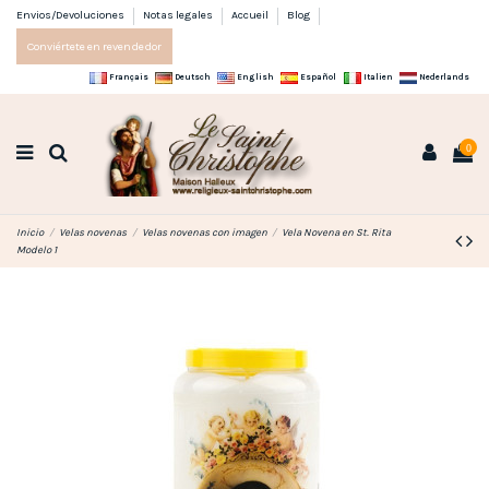
Envios/Devoluciones
Notas legales
Accueil
Blog
Conviértete en revendedor
Français
Deutsch
English
Español
Italien
Nederlands
0
Inicio
Velas novenas
Velas novenas con imagen
Vela Novena en St. Rita
Modelo 1