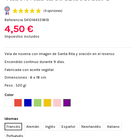
Referencia
5410144551819
4,50 €
Impuestos incluidos
Vela de novena con imagen de Santa Rita y oración en el reverso.
(4 opiniones)
Encendido continuo durante 9 días.
Fabricada con aceite vegetal.
Dimensiones : 6 x 18 cm
Peso : 520 gr
Color
Blanco
Rojo
Azul
Verde
Amarillo
Rosa
Púrpura
Idiomas
Francés
Alemán
Inglés
Español
Neerlandés
Italiano
Portugués