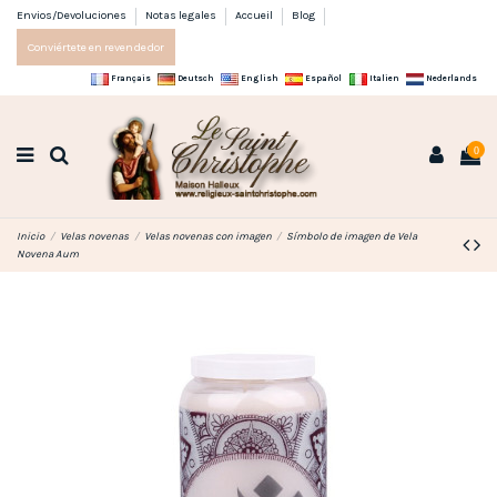
Envios/Devoluciones
Notas legales
Accueil
Blog
Conviértete en revendedor
Français
Deutsch
English
Español
Italien
Nederlands
0
Inicio
Velas novenas
Velas novenas con imagen
Símbolo de imagen de Vela
Novena Aum