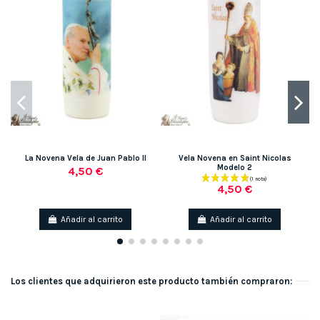
La Novena Vela de Juan Pablo II
Vela Novena en Saint Nicolas
V
Modelo 2
4,50 €
4,50 €
Añadir al carrito
Añadir al carrito
Los clientes que adquirieron este producto también compraron: