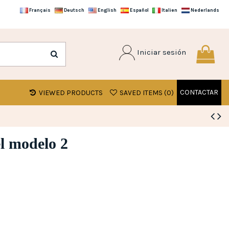
Français
Deutsch
English
Español
Italien
Nederlands
Iniciar sesión
CONTACTAR
VIEWED PRODUCTS
SAVED ITEMS (
0
)
l modelo 2
s)