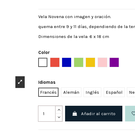
Vela Novena con imagen y oración.
quema entre 9 y 11 días, dependiendo de la t
Dimensiones de la vela: 6 x 18 cm
Color
Blanco
Rojo
Azul
Verde
Amarillo
Rosa
Púrpura
Idiomas
Francés
Alemán
Inglés
Español
Ne
Añadir al carrito