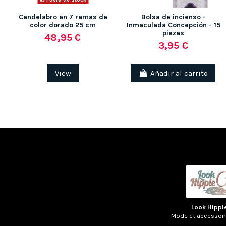
Candelabro en 7 ramas de
Bolsa de incienso -
color dorado 25 cm
Inmaculada Concepción - 15
piezas
48,95 €
3,95 €
View
Añadir al carrito
Look Hippi
Mode et accessoi