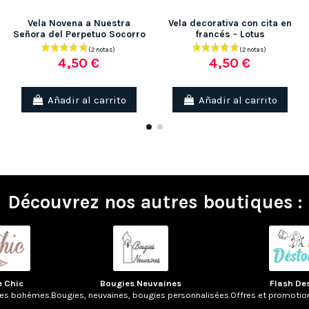
Vela Novena a Nuestra
Vela decorativa con cita en
Señora del Perpetuo Socorro
francés - Lotus
4,50 €
4,50 €
(5 notas)
Añadir al carrito
Añadir al carrito
Découvrez nos autres boutiques :
e Chic
Bougies Neuvaines
Flash De
res bohèmes.
Bougies, neuvaines, bougies personnalisées.
Offres et promotio