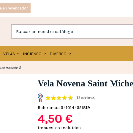
e en revendedor
VELAS
INCIENSO
DIVERSO
hel modelo 2
Vela Novena Saint Miche
Referencia
5410144551819
4,50 €
(12 opinione
Impuestos incluidos