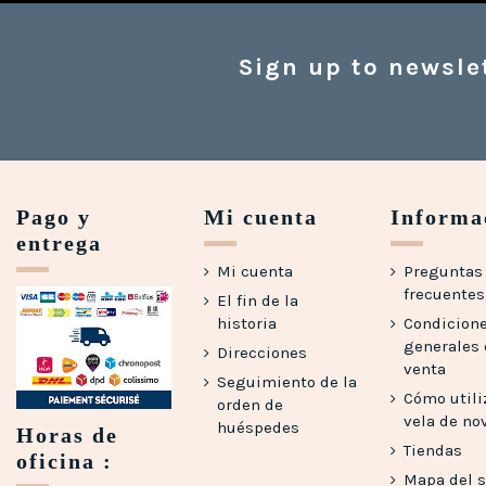
Sign up to newsle
Pago y
Mi cuenta
Informa
entrega
Mi cuenta
Preguntas
frecuentes 
El fin de la
historia
Condicion
generales
Direcciones
venta
Seguimiento de la
Cómo utili
orden de
vela de no
huéspedes
Horas de
Tiendas
oficina :
Mapa del s