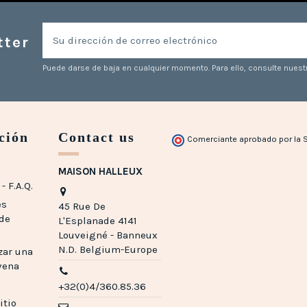
tter
Puede darse de baja en cualquier momento. Para ello, consulte nuestr
ción
Contact us
Comerciante aprobado por la 
MAISON HALLEUX
- F.A.Q.
es
45 Rue De
 de
L'Esplanade 4141
Louveigné - Banneux
N.D. Belgium-Europe
zar una
vena
+32(0)4/360.85.36
itio