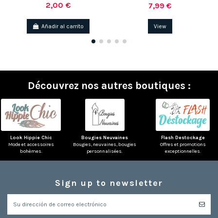
2,00 €
7,99 €
Añadir al carrito
View
Découvrez nos autres boutiques :
Look Hippie Chic
Bougies Neuvaines
Flash Destockage
Mode et accessoires
Bougies, neuvaines, bougies
Offres et promotions
bohèmes.
personnalisées.
exceptionnelles.
Sign up to newsletter