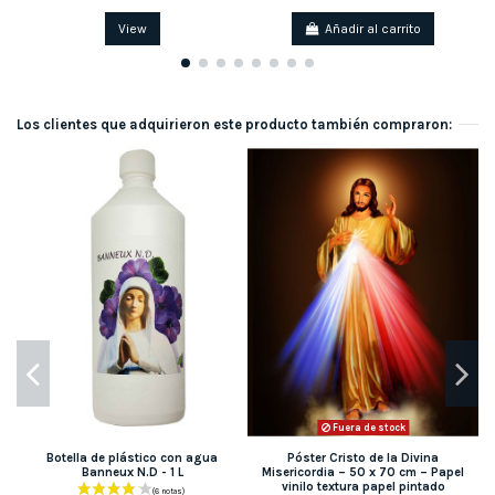
View
Añadir al carrito
Los clientes que adquirieron este producto también compraron:
N
Fuera de stock
Botella de plástico con agua
Póster Cristo de la Divina
Banneux N.D - 1 L
Misericordia – 50 x 70 cm – Papel
vinilo textura papel pintado