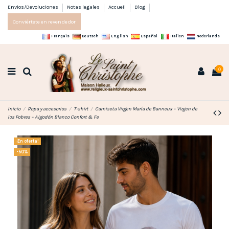
Envios/Devoluciones
Notas legales
Accueil
Blog
Conviértete en revendedor
Français
Deutsch
English
Español
Italien
Nederlands
0
Inicio
Ropa y accesorios
T-shirt
Camiseta Virgen María de Banneux – Virgen de
los Pobres – Algodón Blanco Confort & Fe
¡En oferta!
-50%