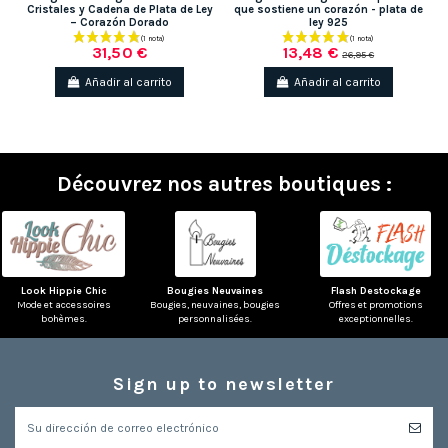
Cristales y Cadena de Plata de Ley
que sostiene un corazón - plata de
– Corazón Dorado
ley 925
31,50 €
13,48 €
26,95 €
Añadir al carrito
Añadir al carrito
Découvrez nos autres boutiques :
(1 nota)
Look Hippie Chic
Bougies Neuvaines
Flash Destockage
Mode et accessoires
Bougies, neuvaines, bougies
Offres et promotions
bohèmes.
personnalisées.
exceptionnelles.
Sign up to newsletter