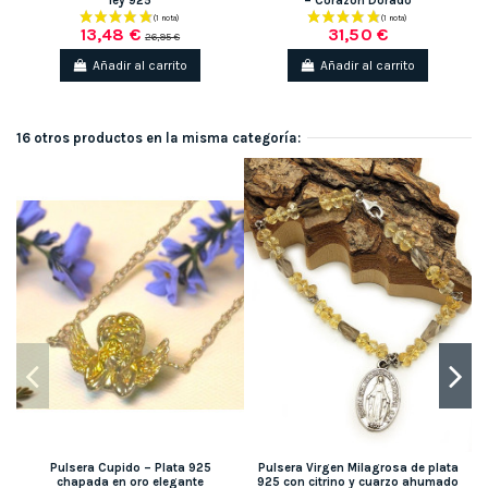
ley 925
– Corazón Dorado
13,48 €
31,50 €
26,95 €
Añadir al carrito
Añadir al carrito
16 otros productos en la misma categoría:
-
Pulsera Cupido – Plata 925
Pulsera Virgen Milagrosa de plata
chapada en oro elegante
925 con citrino y cuarzo ahumado