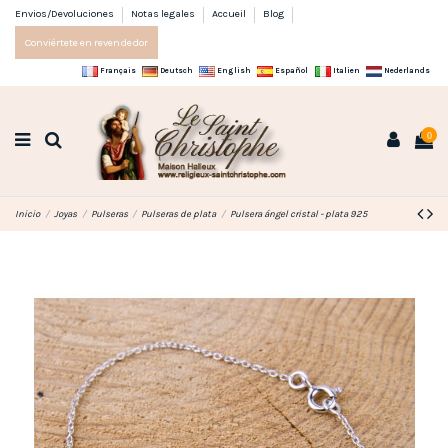
Envios/Devoluciones
Notas legales
Accueil
Blog
Conviértete en revendedor
Français
Deutsch
English
Español
Italien
Nederlands
0
Inicio
Joyas
Pulseras
Pulseras de plata
Pulsera ángel cristal - plata 925