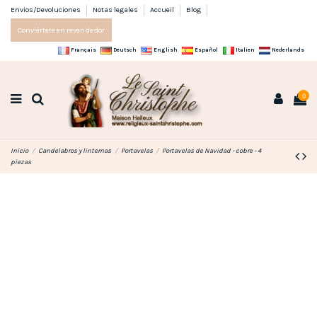
Envios/Devoluciones
Notas legales
Accueil
Blog
Conviértete en revendedor
Français
Deutsch
English
Español
Italien
Nederlands
0
Inicio
Candelabros y linternas
Portavelas
Portavelas de Navidad - cobre - 4
piezas