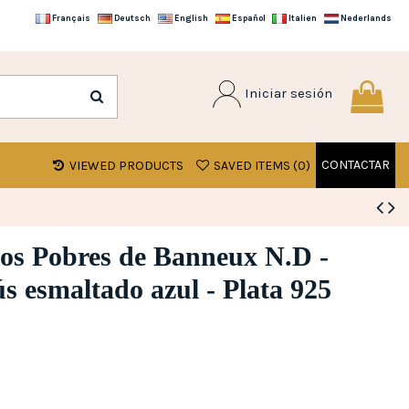
Français
Deutsch
English
Español
Italien
Nederlands
Iniciar sesión
CONTACTAR
VIEWED PRODUCTS
SAVED ITEMS (
0
)
los Pobres de Banneux N.D -
s esmaltado azul - Plata 925