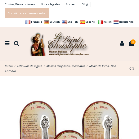
Envios/Devoluciones
Notas legales
Accueil
Blog
Conviértete en revendedor
Français
Deutsch
English
Español
Italien
Nederlands
0
Inicio
Artículos de regalo
Marcos religiosos - recuerdos
Marco de fotos - San
Antonio