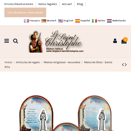
Envios/Devoluciones
Notas legales
Accueil
Blog
Conviértete en revendedor
Français
Deutsch
English
Español
Italien
Nederlands
0
Inicio
Artículos de regalo
Marcos religiosos - recuerdos
Marco de fotos - Santa
Rita