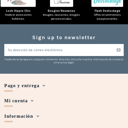
Look Hippie Chic
Bougies Neuvaines
Flash Destockage
Mode et accessoires
Bougies, neuvaines, bougies
Offres et promotions
bohèmes.
personnalisées.
exceptionnelles.
(7 notas)
Sign up to newsletter
Puede darse de baja en cualquier momento. Para ello, consulte nuestra información de contacto
en el aviso legal.
Pago y entrega
Mi cuenta
Información