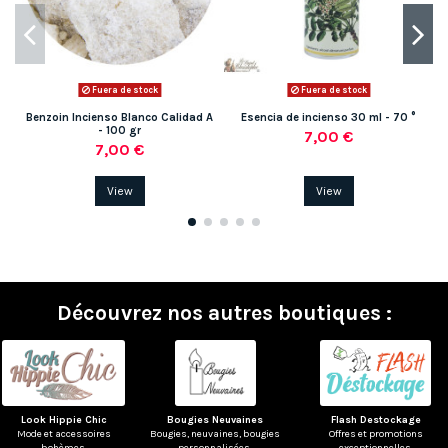
Fuera de stock
Fuera de stock
Benzoin Incienso Blanco Calidad A
Esencia de incienso 30 ml - 70 °
- 100 gr
7,00 €
7,00 €
View
View
Découvrez nos autres boutiques :
Look Hippie Chic
Bougies Neuvaines
Flash Destockage
Mode et accessoires
Bougies, neuvaines, bougies
Offres et promotions
(1 nota)