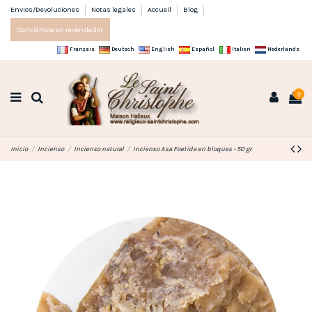
Envios/Devoluciones
Notas legales
Accueil
Blog
Conviértete en revendedor
Français
Deutsch
English
Español
Italien
Nederlands
0
Inicio
Incienso
Incienso natural
Incienso Asa Foetida en bloques - 50 gr