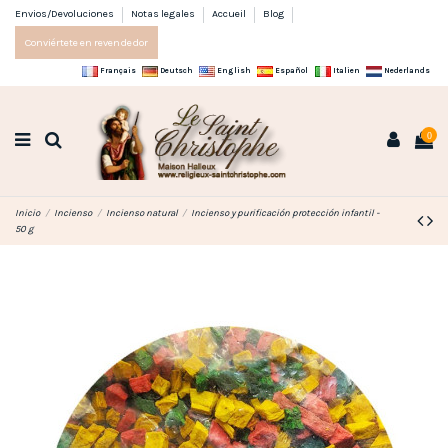
Envios/Devoluciones
Notas legales
Accueil
Blog
Conviértete en revendedor
Français
Deutsch
English
Español
Italien
Nederlands
0
Inicio
Incienso
Incienso natural
Incienso y purificación protección infantil -
50 g