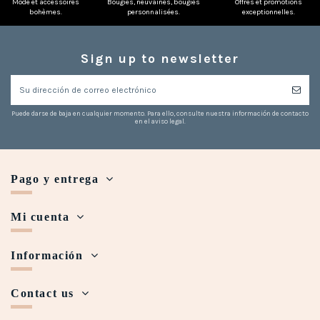
Mode et accessoires
Bougies, neuvaines, bougies
Offres et promotions
bohèmes.
personnalisées.
exceptionnelles.
(1 nota)
Sign up to newsletter
Puede darse de baja en cualquier momento. Para ello, consulte nuestra información de contacto
en el aviso legal.
Pago y entrega
Mi cuenta
Información
Contact us