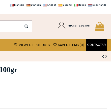
Français
Deutsch
English
Español
Italien
Nederlands
Iniciar sesión
CONTACTAR
VIEWED PRODUCTS
SAVED ITEMS (
0
)
 100gr