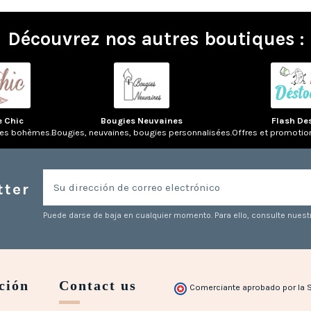
Découvrez nos autres boutiques :
e Chic
Bougies Neuvaines
Flash De
res bohèmes.
Bougies, neuvaines, bougies personnalisées.
Offres et promotio
tter
Puede darse de baja en cualquier momento. Para ello, consulte nuestr
ción
Contact us
Comerciante aprobado por la 