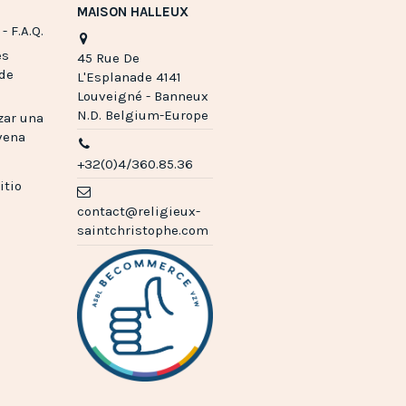
MAISON HALLEUX
- F.A.Q.
es
45 Rue De
 de
L'Esplanade 4141
Louveigné - Banneux
N.D. Belgium-Europe
zar una
vena
+32(0)4/360.85.36
itio
contact@religieux-
saintchristophe.com