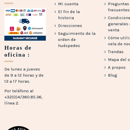
Mi cuenta
Preguntas
frecuentes 
El fin de la
historia
Condicion
generales
Direcciones
venta
Seguimiento de la
Cómo utili
orden de
vela de no
huéspedes
Horas de
Tiendas
oficina :
Mapa del s
A propos
De lunes a jueves
de 9 a 12 horas y de
Blog
13 a 17 horas.
Por teléfono al
+32(0)4/360.85.36,
línea 2.