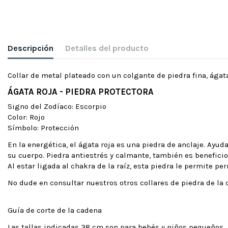
Descripción
Detalles del producto
Collar de metal plateado con un colgante de piedra fina, ágata
ÁGATA ROJA - PIEDRA PROTECTORA
Signo del Zodíaco: Escorpio
Color: Rojo
Símbolo: Protección
En la energética, el ágata roja es una piedra de anclaje. Ay
su cuerpo. Piedra antiestrés y calmante, también es beneficiosa
Al estar ligada al chakra de la raíz, esta piedra le permite p
No dude en consultar nuestros otros collares de piedra de la 
Guía de corte de la cadena
Las tallas indicadas 38 cm son para bebés y niños pequeños.