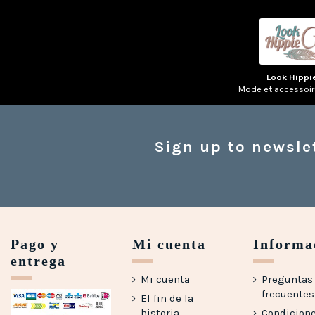
Look Hippi
Mode et accessoi
Sign up to newsle
Pago y
Mi cuenta
Informa
entrega
Mi cuenta
Preguntas
frecuentes 
El fin de la
historia
Condicion