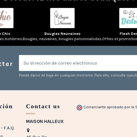
e Chic
Bougies Neuvaines
Flash De
res bohèmes.
Bougies, neuvaines, bougies personnalisées.
Offres et promotio
tter
Puede darse de baja en cualquier momento. Para ello, consulte nuestr
ción
Contact us
Comerciante aprobado por la 
MAISON HALLEUX
- F.A.Q.
es
45 Rue De