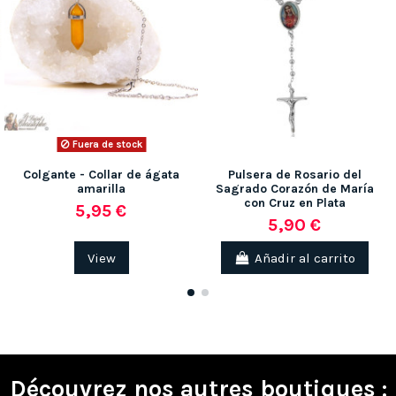
Fuera de stock
Colgante - Collar de ágata
Pulsera de Rosario del
amarilla
Sagrado Corazón de María
con Cruz en Plata
5,95 €
5,90 €
View
Añadir al carrito
(1 nota)
Découvrez nos autres boutiques :