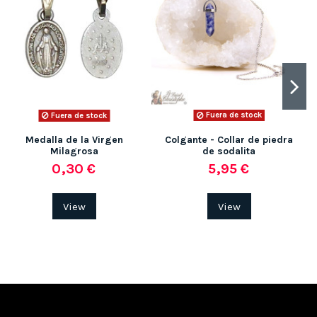
Fuera de stock
Fuera de stock
Medalla de la Virgen
Colgante - Collar de piedra
Milagrosa
de sodalita
0,30 €
5,95 €
View
View
(1 nota)