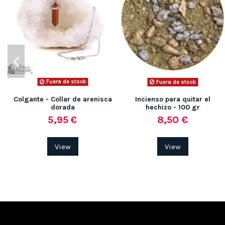
Fuera de stock
Fuera de stock
Colgante - Collar de arenisca
Incienso para quitar el
dorada
hechizo - 100 gr
5,95 €
8,50 €
View
View