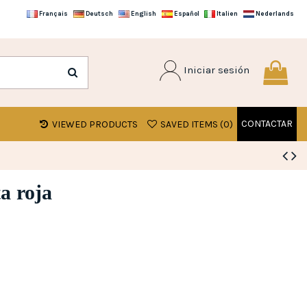
Français
Deutsch
English
Español
Italien
Nederlands
Iniciar sesión
CONTACTAR
VIEWED PRODUCTS
SAVED ITEMS (
0
)
a roja