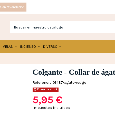
e en revendedor
VELAS
INCIENSO
DIVERSO
Colgante - Collar de ágat
Referencia
01487-agate-rouge
Fuera de stock
5,95 €
Impuestos incluidos