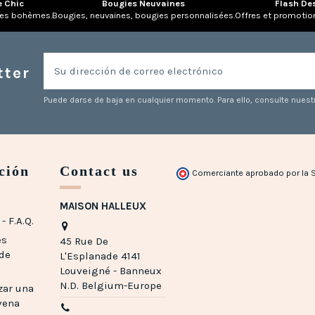
e Chic
Bougies Neuvaines
Flash De
res bohèmes.
Bougies, neuvaines, bougies personnalisées.
Offres et promotio
tter
Puede darse de baja en cualquier momento. Para ello, consulte nuestr
ción
Contact us
Comerciante aprobado por la 
MAISON HALLEUX
- F.A.Q.
es
45 Rue De
 de
L'Esplanade 4141
Louveigné - Banneux
N.D. Belgium-Europe
zar una
vena