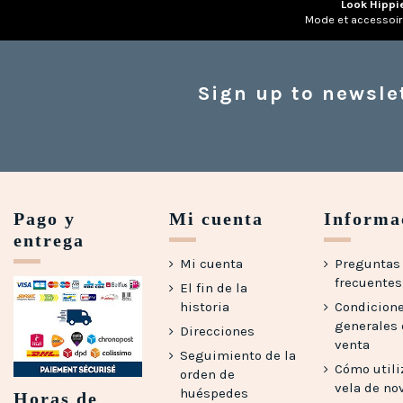
Look Hippi
Mode et accessoi
Sign up to newsle
Pago y
Mi cuenta
Informa
entrega
Mi cuenta
Preguntas
frecuentes 
El fin de la
historia
Condicion
generales
Direcciones
venta
Seguimiento de la
Cómo utili
orden de
vela de no
huéspedes
Horas de