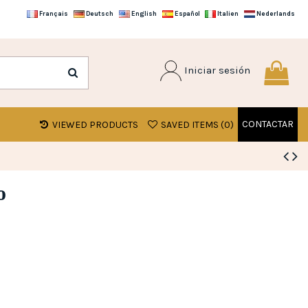
Français
Deutsch
English
Español
Italien
Nederlands
Iniciar sesión
CONTACTAR
VIEWED PRODUCTS
SAVED ITEMS (
0
)
o