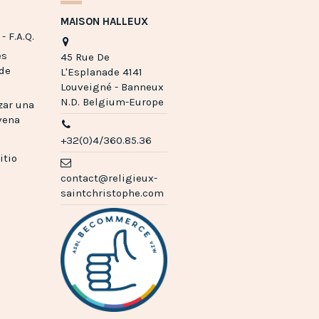
MAISON HALLEUX
- F.A.Q.
es
45 Rue De
 de
L'Esplanade 4141
Louveigné - Banneux
N.D. Belgium-Europe
zar una
vena
+32(0)4/360.85.36
itio
contact@religieux-
saintchristophe.com