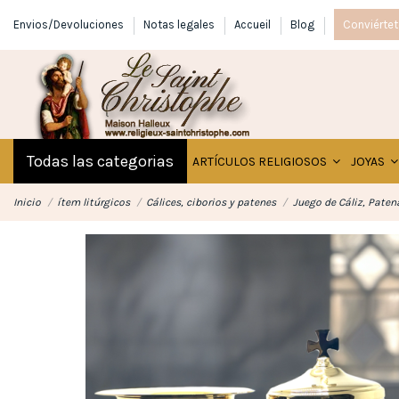
Envios/Devoluciones
Notas legales
Accueil
Blog
Conviértet
Todas las categorias
ARTÍCULOS RELIGIOSOS
JOYAS
Inicio
ítem litúrgicos
Cálices, ciborios y patenes
Juego de Cáliz, Paten