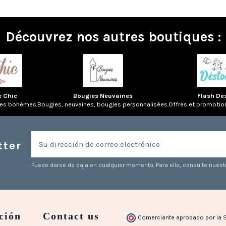
Découvrez nos autres boutiques :
e Chic
Bougies Neuvaines
Flash De
res bohèmes.
Bougies, neuvaines, bougies personnalisées.
Offres et promotio
tter
Puede darse de baja en cualquier momento. Para ello, consulte nuestr
ción
Contact us
Comerciante aprobado por la 