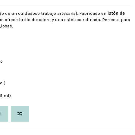
do de un cuidadoso trabajo artesanal. Fabricado en
latón de
e ofrece brillo duradero y una estética refinada. Perfecto para
iosas.
ro
ml)
51 ml)