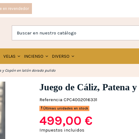
e en revendedor
VELAS
INCIENSO
DIVERSO
a y Copón en latón dorado pulido
Juego de Cáliz, Patena 
Referencia
CPC4002016331
Últimas unidades en stock
499,00 €
Impuestos incluidos