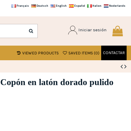
Français
Deutsch
English
Español
Italien
Nederlands
Iniciar sesión
CONTACTAR
VIEWED PRODUCTS
SAVED ITEMS (
0
)
y Copón en latón dorado pulido