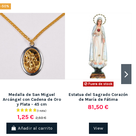
-50%
-
Fuera de stock
Medalla de San Miguel
Estatua del Sagrado Corazón
Arcángel con Cadena de Oro
de María de Fátima
y Plata - 45 cm
81,50 €
1,25 €
2,50 €
Añadir al carrito
View