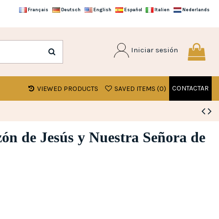
Français
Deutsch
English
Español
Italien
Nederlands
Iniciar sesión
CONTACTAR
VIEWED PRODUCTS
SAVED ITEMS (
0
)
zón de Jesús y Nuestra Señora de