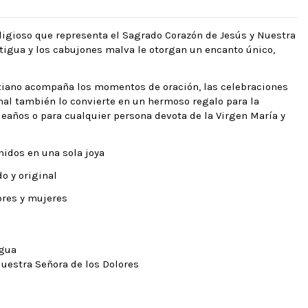
eligioso que representa el Sagrado Corazón de Jesús y Nuestra
ntigua y los cabujones malva le otorgan un encanto único,
stiano acompaña los momentos de oración, las celebraciones
ginal también lo convierte en un hermoso regalo para la
años o para cualquier persona devota de la Virgen María y
nidos en una sola joya
o y original
bres y mujeres
igua
uestra Señora de los Dolores