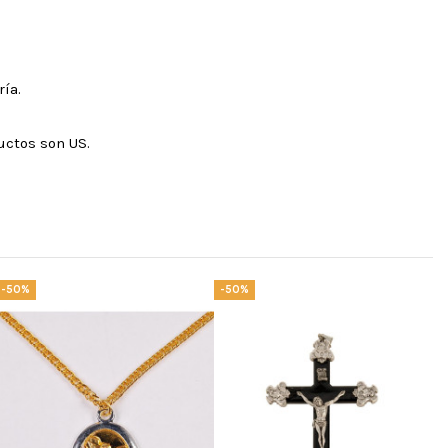
ía.
uctos son US.
-50%
-50%