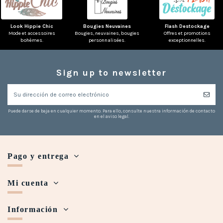
Look Hippie Chic
Bougies Neuvaines
Flash Destockage
Mode et accessoires
Bougies, neuvaines, bougies
Offres et promotions
bohèmes.
personnalisées.
exceptionnelles.
Sign up to newsletter
Puede darse de baja en cualquier momento. Para ello, consulte nuestra información de contacto
en el aviso legal.
Pago y entrega
Mi cuenta
Información