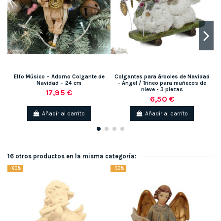
Elfo Músico – Adorno Colgante de
Colgantes para árboles de Navidad
C
Navidad – 24 cm
- Ángel / Trineo para muñecos de
nieve - 3 piezas
17,95 €
6,50 €
Añadir al carrito
Añadir al carrito
16 otros productos en la misma categoría:
-60%
-50%