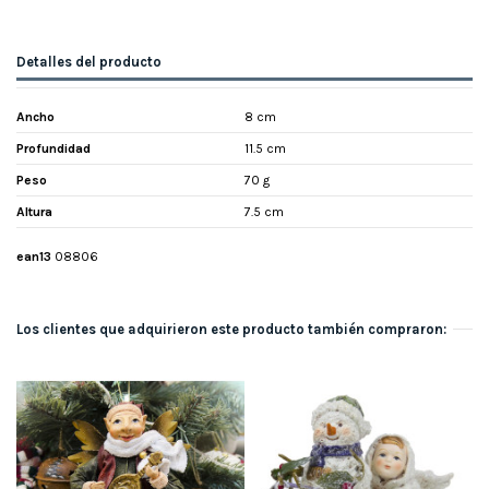
Detalles del producto
Ancho
8 cm
Profundidad
11.5 cm
Peso
70 g
Altura
7.5 cm
ean13
08806
Los clientes que adquirieron este producto también compraron: