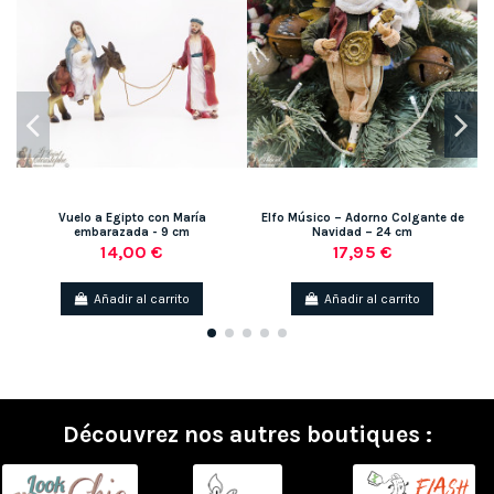
Vuelo a Egipto con María
Elfo Músico – Adorno Colgante de
embarazada - 9 cm
Navidad – 24 cm
14,00 €
17,95 €
Añadir al carrito
Añadir al carrito
Découvrez nos autres boutiques :