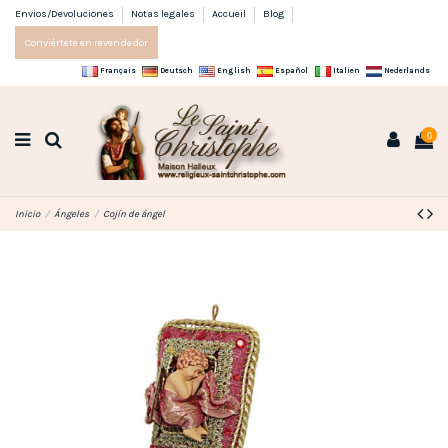
Envios/Devoluciones
Notas legales
Accueil
Blog
Conviértete en revendedor
Français
Deutsch
English
Español
Italien
Nederlands
0
Inicio
Ángeles
Cojín de ángel