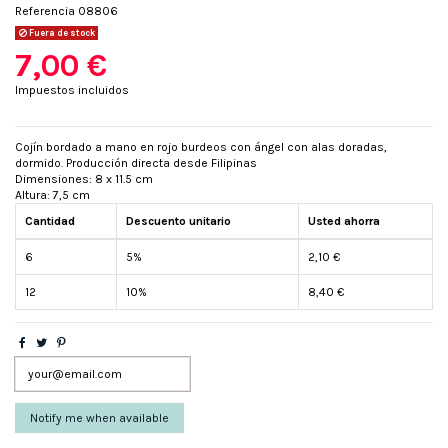
Referencia
08806
Fuera de stock
7,00 €
Impuestos incluidos
Cojín bordado a mano en rojo burdeos con ángel con alas doradas,
dormido. Producción directa desde Filipinas
Dimensiones: 8 x 11.5 cm
Altura: 7,5 cm
Cantidad
Descuento unitario
Usted ahorra
6
5%
2,10 €
12
10%
8,40 €