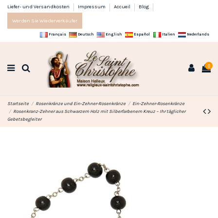
Liefer- und Versandkosten
Impressum
Accueil
Blog
Werden Sie Wiederverkäufer
Français
Deutsch
English
Español
Italien
Nederlands
0
Startseite
Rosenkränze und Ein-Zehner-Rosenkränze
Ein-Zehner-Rosenkränze
Rosenkranz-Zehner aus Schwarzem Holz mit Silberfarbenem Kreuz – Ihr täglicher
Gebetsbegleiter