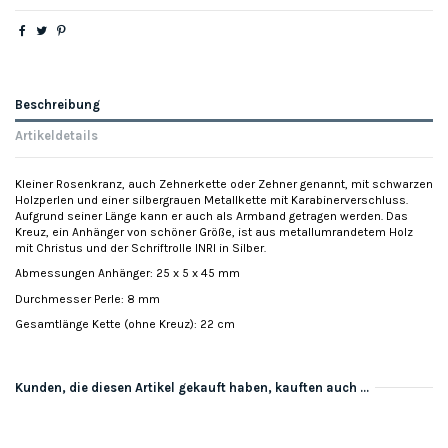
Beschreibung
Artikeldetails
Kleiner Rosenkranz, auch Zehnerkette oder Zehner genannt, mit schwarzen
Holzperlen und einer silbergrauen Metallkette mit Karabinerverschluss.
Aufgrund seiner Länge kann er auch als Armband getragen werden. Das
Kreuz, ein Anhänger von schöner Größe, ist aus metallumrandetem Holz
mit Christus und der Schriftrolle INRI in Silber.
Abmessungen Anhänger: 25 x 5 x 45 mm
Durchmesser Perle: 8 mm
Gesamtlänge Kette (ohne Kreuz): 22 cm
Kunden, die diesen Artikel gekauft haben, kauften auch ...
-3