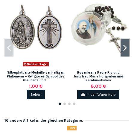
Nicht auf Lager
Silberplattierte Medaille der Heiligen
Rosenkranz Padre Pio und
Philomena – Religiöses Symbol des
Jungfrau Maria Holzperlen und
Glaubens und...
Karabinerhaken
1,00 €
8,00 €
Sehen
In den Warenkorb
16 andere Artikel in der gleichen Kategorie:
-50%
-