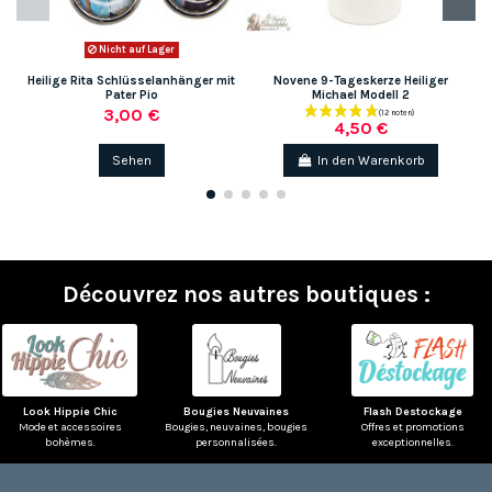
Nicht auf Lager
Heilige Rita Schlüsselanhänger mit
Novene 9-Tageskerze Heiliger
Pater Pio
Michael Modell 2
3,00 €
4,50 €
Sehen
In den Warenkorb
Découvrez nos autres boutiques :
(1 note)
Look Hippie Chic
Bougies Neuvaines
Flash Destockage
Mode et accessoires
Bougies, neuvaines, bougies
Offres et promotions
bohèmes.
personnalisées.
exceptionnelles.