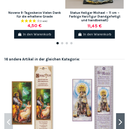
Novene 9-Tageskerze Vielen Dank
Statue Heiliger Michael – 11 cm –
W
für die erhaltene Gnade
Farbige Harzfigur (handgefertigt
und handbemalt)
4,50 €
11,45 €
In den Warenkorb
In den Warenkorb
16 andere Artikel in der gleichen Kategorie: