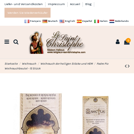
Liefer- und Versandkosten
Impressum
Accueil
Blog
Werden Sie Wiederverkäufer
Français
Deutsch
English
Español
Italien
Nederlands
0
Startseite
Weihrauch
Weihrauch der heiligen Stöcke und HEM
Padre Pio
Weihrauchbeutel - 15 Stück