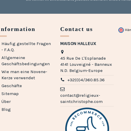
Information
Contact us
Hän
Häufig gestellte Fragen
MAISON HALLEUX
- F.A.Q.
Allgemeine
45 Rue De L'Esplanade
Geschäftsbedingungen
4141 Louveigné - Banneux
N.D. Belgium-Europe
Wie man eine Novene-
Kerze verwendet
+32(0)4/360.85.36
Geschäfte
Sitemap
contact@religieux-
Über
saintchristophe.com
Blog