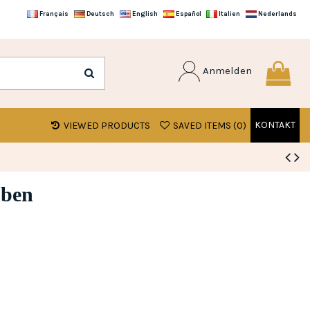
Français
Deutsch
English
Español
Italien
Nederlands
Anmelden
KONTAKT
VIEWED PRODUCTS
SAVED ITEMS (
0
)
uben