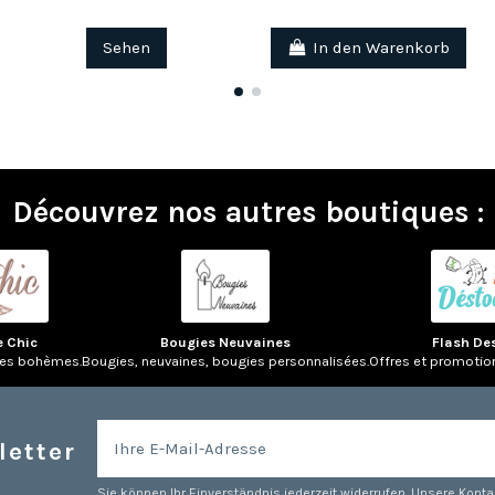
Sehen
In den Warenkorb
Découvrez nos autres boutiques :
e Chic
Bougies Neuvaines
Flash De
res bohèmes.
Bougies, neuvaines, bougies personnalisées.
Offres et promotio
letter
Sie können Ihr Einverständnis jederzeit widerrufen. Unsere Kontak