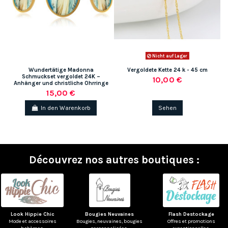
Nicht auf Lager
Wundertätige Madonna
Vergoldete Kette 24 k - 45 cm
Schmuckset vergoldet 24K –
10,00 €
Anhänger und christliche Ohrringe
15,00 €
In den Warenkorb
Sehen
Découvrez nos autres boutiques :
Look Hippie Chic
Bougies Neuvaines
Flash Destockage
Mode et accessoires
Bougies, neuvaines, bougies
Offres et promotions