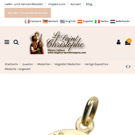
Liefer- und Versandkosten
Impressum
Accueil
Blog
Werden Sie Wiederverkäufer
Français
Deutsch
English
Español
Italien
Nederlands
0
Startseite
Juwelen
Medaillen
Vergoldet Medaillen
Heilige Expeditus -
Medaille - vergoldet