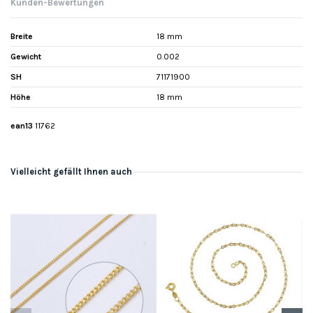
Kunden-Bewertungen
Breite
18 mm
Gewicht
0.002
SH
71171900
Höhe
18 mm
ean13
11762
Vielleicht gefällt Ihnen auch