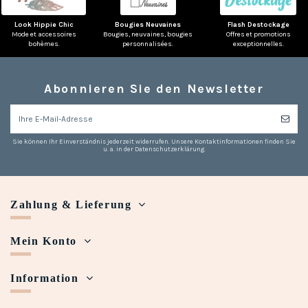
Look Hippie Chic
Bougies Neuvaines
Flash Destockage
Mode et accessoires
Bougies, neuvaines, bougies
Offres et promotions
bohèmes.
personnalisées.
exceptionnelles.
(2 noten)
Abonnieren Sie den Newsletter
Sie können Ihr Einverständnis jederzeit widerrufen. Unsere Kontaktinformationen finden Sie
u. a. in der Datenschutzerklärung.
Zahlung & Lieferung
Mein Konto
Information