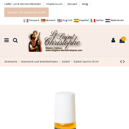
Liefer- und Versandkosten
Impressum
Accueil
Blog
Werden Sie Wiederverkäufer
Français
Deutsch
English
Español
Italien
Nederlands
0
Startseite
Kosmetik und Wohlbefinden
Salböl
Salböl Jasmin 10 ml