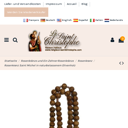
Liefer- und Versandkosten
Impressum
Accueil
Blog
Werden Sie Wiederverkäufer
Français
Deutsch
English
Español
Italien
Nederlands
0
Startseite
Rosenkränze und Ein-Zehner-Rosenkränze
Rosenkranz
Rosenkranz Saint Michel in naturbelassenem Olivenholz