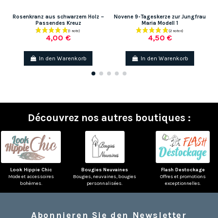
Rosenkranz aus schwarzem Holz –
Novene 9-Tageskerze zur Jungfrau
Passendes Kreuz
Maria Modell 1
4,00 €
4,50 €
In den Warenkorb
In den Warenkorb
Découvrez nos autres boutiques :
Look Hippie Chic
Bougies Neuvaines
Flash Destockage
Mode et accessoires
Bougies, neuvaines, bougies
Offres et promotions
bohèmes.
personnalisées.
exceptionnelles.
Abonnieren Sie den Newsletter