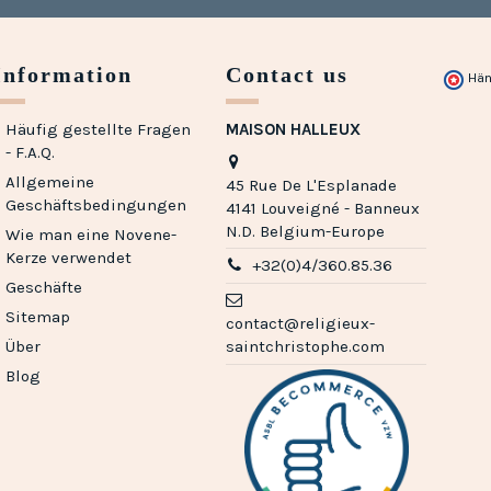
Information
Contact us
Hän
Häufig gestellte Fragen
MAISON HALLEUX
- F.A.Q.
Allgemeine
45 Rue De L'Esplanade
Geschäftsbedingungen
4141 Louveigné - Banneux
N.D. Belgium-Europe
Wie man eine Novene-
Kerze verwendet
+32(0)4/360.85.36
Geschäfte
Sitemap
contact@religieux-
Über
saintchristophe.com
Blog