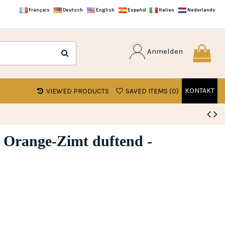
Français
Deutsch
English
Español
Italien
Nederlands
Anmelden
KONTAKT
VIEWED PRODUCTS
SAVED ITEMS (
0
)
 Orange-Zimt duftend -