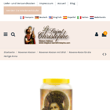
Liefer- und Versandkosten
Impressum
Accueil
Blog
Werden Sie Wiederverkäufer
Français
Deutsch
English
Español
Italien
Nederlands
0
Startseite
Novenen Kerzen
Novenen Kerzen mit Bild
Novene-Kerze für die
Heilige Anna