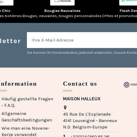
e Chic
Bougies Neuvaines
Flash De
res bohèmes.
Bougies, neuvaines, bougies personnalisées.
Offres et promotio
letter
Sie können Ihr Einverständnis jederzeit widerrufen. Unsere Kontak
Information
Contact us
Hän
Häufig gestellte Fragen
MAISON HALLEUX
- F.A.Q.
Allgemeine
45 Rue De L'Esplanade
Geschäftsbedingungen
4141 Louveigné - Banneux
N.D. Belgium-Europe
Wie man eine Novene-
Kerze verwendet
+32(0)4/360.85.36