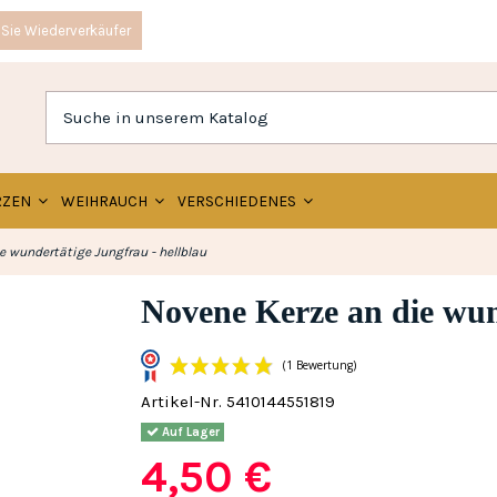
Sie Wiederverkäufer
RZEN
WEIHRAUCH
VERSCHIEDENES
e wundertätige Jungfrau - hellblau
Novene Kerze an die wun
Artikel-Nr.
5410144551819
(1 Bewertun
Auf Lager
4,50 €