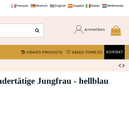
Français
Deutsch
English
Español
Italien
Nederlands
Anmelden
KONTAKT
VIEWED PRODUCTS
SAVED ITEMS (
0
)
dertätige Jungfrau - hellblau
g)