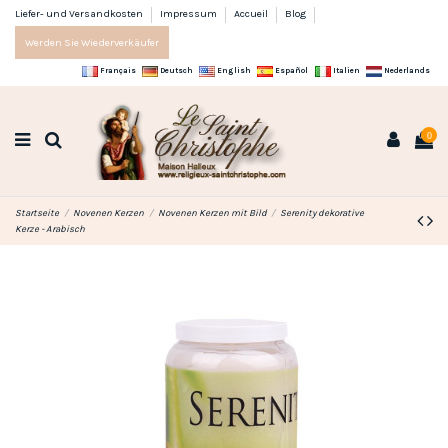
Liefer- und Versandkosten
Impressum
Accueil
Blog
Werden Sie Wiederverkäufer
Français
Deutsch
English
Español
Italien
Nederlands
0
Startseite
Novenen Kerzen
Novenen Kerzen mit Bild
Serenity dekorative
Kerze - Arabisch