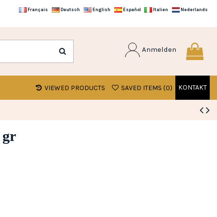
Français
Deutsch
English
Español
Italien
Nederlands
Anmelden
KONTAKT
VIEWED PRODUCTS
SAVED ITEMS (
0
)
 gr