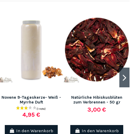
(5 noten)
(1 no
Novene 9-Tageskerze- Weiß -
Natürliche Hibiskusblüten
Myrrhe Duft
zum Verbrennen - 50 gr
3,00 €
4,95 €
In den Warenkorb
In den Warenkorb