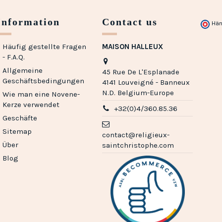
Information
Contact us
Hän
Häufig gestellte Fragen
MAISON HALLEUX
- F.A.Q.
Allgemeine
45 Rue De L'Esplanade
Geschäftsbedingungen
4141 Louveigné - Banneux
N.D. Belgium-Europe
Wie man eine Novene-
Kerze verwendet
+32(0)4/360.85.36
Geschäfte
Sitemap
contact@religieux-
Über
saintchristophe.com
Blog