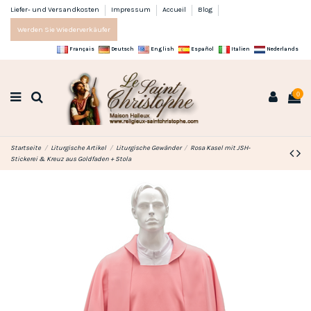
Liefer- und Versandkosten
Impressum
Accueil
Blog
Werden Sie Wiederverkäufer
Français
Deutsch
English
Español
Italien
Nederlands
0
Startseite
Liturgische Artikel
Liturgische Gewänder
Rosa Kasel mit JSH-
Stickerei & Kreuz aus Goldfaden + Stola