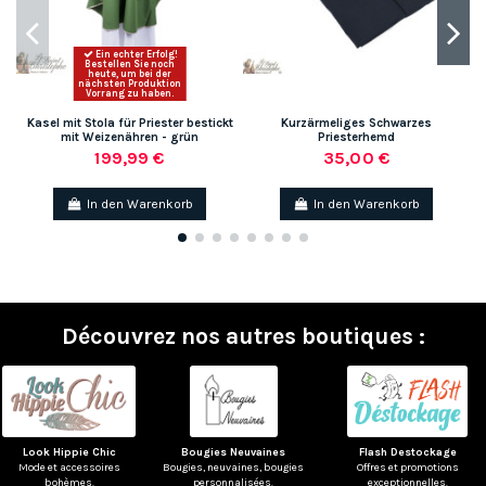
Ein echter Erfolg!
Bestellen Sie noch
heute, um bei der
nächsten Produktion
Vorrang zu haben.
Kasel mit Stola für Priester bestickt
Kurzärmeliges Schwarzes
mit Weizenähren - grün
Priesterhemd
199,99 €
35,00 €
In den Warenkorb
In den Warenkorb
Découvrez nos autres boutiques :
Look Hippie Chic
Bougies Neuvaines
Flash Destockage
Mode et accessoires
Bougies, neuvaines, bougies
Offres et promotions
bohèmes.
personnalisées.
exceptionnelles.