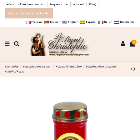
Liefer- und Versandkosten
Impressum
Accueil
Blog
Werden Sie Wiederverkäufer
Français
Deutsch
English
Español
Italien
Nederlands
0
Startseite
Verschiedene Kerzen
Kerzen für draußen
Barmherziger Christus
Friedhof Kerze