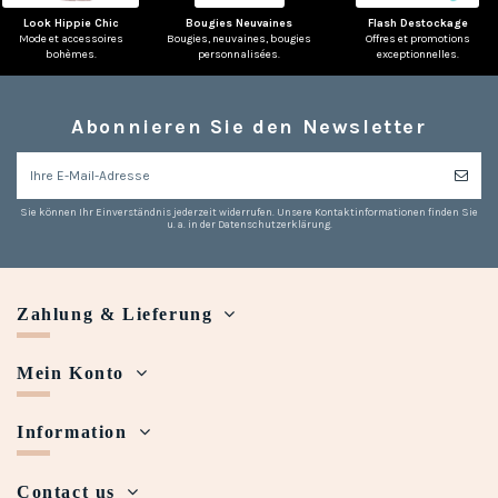
Look Hippie Chic
Bougies Neuvaines
Flash Destockage
Mode et accessoires
Bougies, neuvaines, bougies
Offres et promotions
bohèmes.
personnalisées.
exceptionnelles.
Abonnieren Sie den Newsletter
Sie können Ihr Einverständnis jederzeit widerrufen. Unsere Kontaktinformationen finden Sie
u. a. in der Datenschutzerklärung.
Zahlung & Lieferung
Mein Konto
Information
Contact us