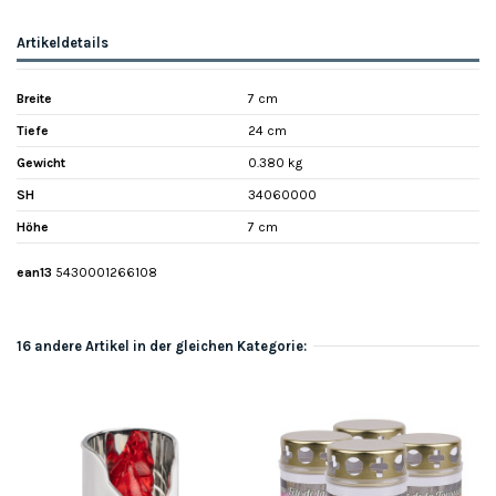
Artikeldetails
Breite
7 cm
Tiefe
24 cm
Gewicht
0.380 kg
SH
34060000
Höhe
7 cm
ean13
5430001266108
16 andere Artikel in der gleichen Kategorie: