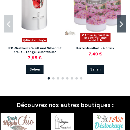
Artikel nur noch in
anderer Variante
Nicht auf Lager
erhältlich
LED-Grabkerze Weiß und Silber mit
Kerzenfriedhof - 4 Stück
Kreuz – Lange Leuchtdauer
7,49 €
7,95 €
Sehen
Sehen
Découvrez nos autres boutiques :