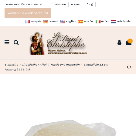
Liefer- und Versandkosten
Impressum
Accueil
Blog
Werden Sie Wiederverkäufer
Français
Deutsch
English
Español
Italien
Nederlands
0
Startseite
Liturgische Artikel
Hostie und messwein
Brotwaffeln 8.5 cm
Packung à 25 Stück