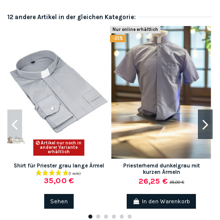
12 andere Artikel in der gleichen Kategorie:
Nur online erhältlich
Nu
-25%
Artikel nur noch in
anderer Variante
erhältlich
Shirt für Priester grau lange Ärmel
Priesterhemd dunkelgrau mit
H
kurzen Ärmeln
35,00 €
26,25 €
35,00 €
Sehen
In den Warenkorb