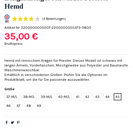
Hemd
Artikel-Nr.
2200000005007-2200000005373-11800
35,00 €
Bruttopreis
Hemd mit römischem Kragen für Priester. Dieses Modell ist schwarz mit
langen Ärmeln, Vordertaschen, Mischgewebe aus Polyester und Baumwolle.
(4 Bewertungen)
Maschinenwaschbar.
Erhältlich in verschiedenen Größen: Prüfen Sie die Optionen im
Produktblatt, um die für Sie passende auszuwählen.
Größe
37-M/L
38-M/L
39-M/L
40-M/L
41
42
43
44
45
46
47
48
49