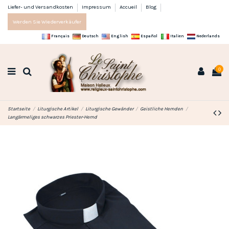
Liefer- und Versandkosten
Impressum
Accueil
Blog
Werden Sie Wiederverkäufer
Français
Deutsch
English
Español
Italien
Nederlands
0
Startseite
Liturgische Artikel
Liturgische Gewänder
Geistliche Hemden
Langärmeliges schwarzes Priester-Hemd