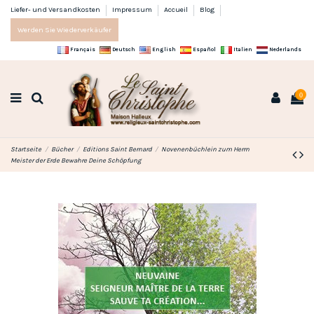
Liefer- und Versandkosten
Impressum
Accueil
Blog
Werden Sie Wiederverkäufer
Français
Deutsch
English
Español
Italien
Nederlands
0
Startseite
Bücher
Editions Saint Bernard
Novenenbüchlein zum Herrn
Meister der Erde Bewahre Deine Schöpfung